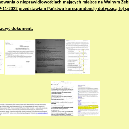
rmowania o nieprawidłowościach mających miejsce na Walnym Zeb
9-11-2022 przedstawiam Państwu korespondencję dotyczącą tej s
obaczyć dokument.