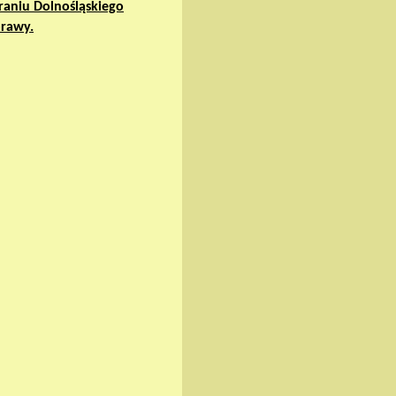
raniu Dolnośląskiego
prawy.