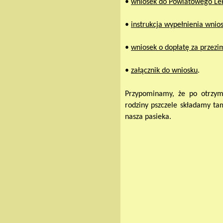
•
wniosek do Powiatowego Lek
•
instrukcja wypełnienia wnio
•
wniosek o dopłatę za przez
•
załącznik do wniosku
.
Przypominamy, że po otrzym
rodziny pszczele składamy ta
nasza pasieka.