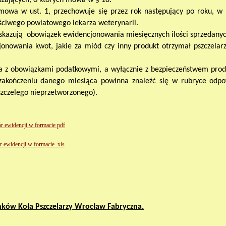
zających, o których mowa w § 18.
owa w ust. 1, przechowuje się przez rok następujący po roku, w k
aściwego powiatowego lekarza weterynarii.
kazują obowiązek ewidencjonowania miesięcznych ilości sprzedanyc
onowania kwot, jakie za miód czy inny produkt otrzymał pszczelarz
ana z obowiązkami podatkowymi, a wyłącznie z bezpieczeństwem pr
 zakończeniu danego miesiąca powinna znaleźć się w rubryce odpo
szczelego nieprzetworzonego).
r ewidencji w formacie pdf
 ewidencji w formacie .xls
nków Koła Pszczelarzy Wrocław Fabryczna.