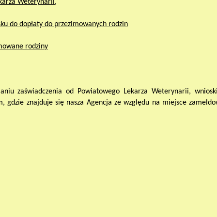
arza Weterynarii
,
sku do dopłaty do przezimowanych rodzin
imowane rodziny
aniu zaświadczenia od Powiatowego Lekarza Weterynarii, wniosk
m, gdzie znajduje się nasza Agencja ze względu na miejsce zameldow