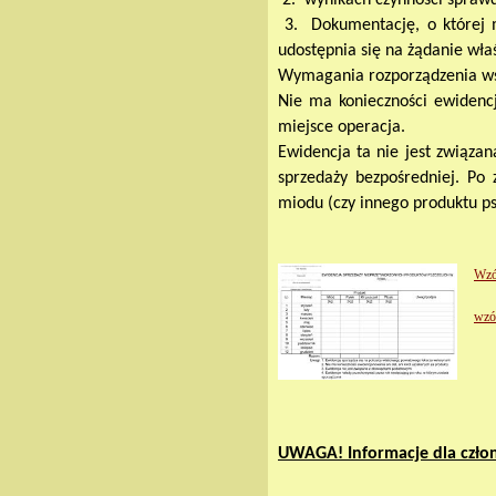
2. wynikach czynności sprawd
3. Dokumentację, o której m
udostępnia się na żądanie wł
Wymagania rozporządzenia ws
Nie ma konieczności ewidencj
miejsce operacja.
Ewidencja ta nie jest związ
sprzedaży bezpośredniej. Po
miodu (czy innego produktu p
Wzó
wzór
UWAGA! Informacje dla czło